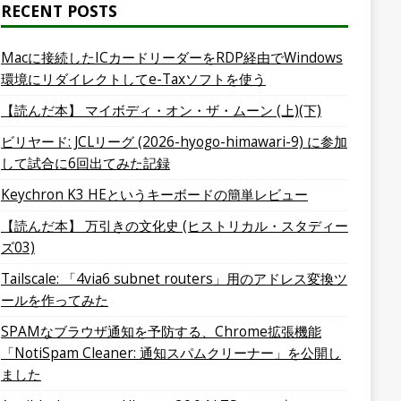
RECENT POSTS
Macに接続したICカードリーダーをRDP経由でWindows
環境にリダイレクトしてe-Taxソフトを使う
【読んだ本】 マイボディ・オン・ザ・ムーン (上)(下)
ビリヤード: JCLリーグ (2026-hyogo-himawari-9) に参加
して試合に6回出てみた記録
Keychron K3 HEというキーボードの簡単レビュー
【読んだ本】 万引きの文化史 (ヒストリカル・スタディー
ズ03)
Tailscale: 「4via6 subnet routers」用のアドレス変換ツ
ールを作ってみた
SPAMなブラウザ通知を予防する、Chrome拡張機能
「NotiSpam Cleaner: 通知スパムクリーナー」を公開し
ました