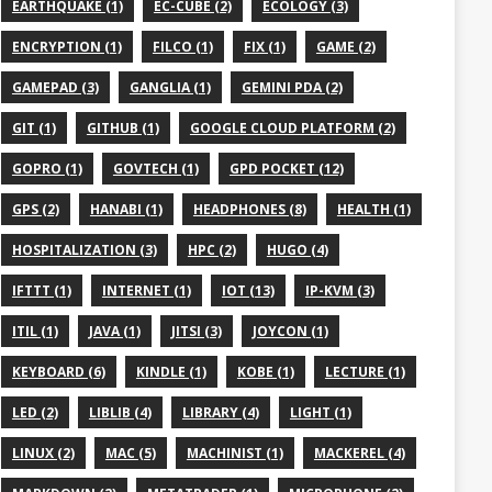
EARTHQUAKE (1)
EC-CUBE (2)
ECOLOGY (3)
ENCRYPTION (1)
FILCO (1)
FIX (1)
GAME (2)
GAMEPAD (3)
GANGLIA (1)
GEMINI PDA (2)
GIT (1)
GITHUB (1)
GOOGLE CLOUD PLATFORM (2)
GOPRO (1)
GOVTECH (1)
GPD POCKET (12)
GPS (2)
HANABI (1)
HEADPHONES (8)
HEALTH (1)
HOSPITALIZATION (3)
HPC (2)
HUGO (4)
IFTTT (1)
INTERNET (1)
IOT (13)
IP-KVM (3)
ITIL (1)
JAVA (1)
JITSI (3)
JOYCON (1)
KEYBOARD (6)
KINDLE (1)
KOBE (1)
LECTURE (1)
LED (2)
LIBLIB (4)
LIBRARY (4)
LIGHT (1)
LINUX (2)
MAC (5)
MACHINIST (1)
MACKEREL (4)