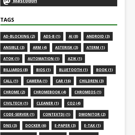
Mastodon
TAGS
AD-BLOCKING (2)
ADS-B (1)
AI (8)
ANDROID (3)
ANSIBLE (3)
ARM (4)
ASTERISK (3)
ATERM (1)
ATOK (1)
AUTOMATION (1)
AZIK (1)
BILLIARDS (8)
BIOS (1)
BLUETOOTH (1)
BOOK (1)
CALL (1)
CAMERA (1)
CAR (16)
CHILDREN (3)
CHROME (2)
CHROMEBOOK (4)
CHROMEOS (1)
CIVILTECH (1)
CLEANER (1)
CO2 (4)
CODE-SERVER (1)
CONTEXTDJ (1)
DMONITOR (2)
DNS (3)
DOCKER (6)
E-PAPER (3)
E-TAX (1)