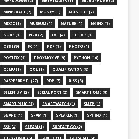
MARKDOWN (2)
METATRADER (1)
MICROPHONE (2)
MINECRAFT (2)
MONEY (1)
MONITOR (2)
MOZC (1)
MUSEUM (1)
NATURE (1)
NGINX (1)
NODE (1)
NVR (2)
OCI (4)
OFFICE (1)
OSS (39)
PC (4)
PDF (1)
PHOTO (1)
POSTFIX (1)
PROXMOX VE (9)
PYTHON (10)
QEMU (1)
QOL (1)
QUALIFICATION (8)
RASPBERRY PI (27)
RDP (7)
RISS (3)
SELENIUM (2)
SERIAL PORT (2)
SMART HOME (8)
SMART PLUG (1)
SMARTWATCH (1)
SMTP (1)
SNAPD (1)
SPAM (1)
SPEAKER (1)
SPHINX (1)
SSH (4)
STEAM (1)
SURFACE GO (2)
T33 X-TRAIL (6)
TABLET (1)
TAILSCALE (4)