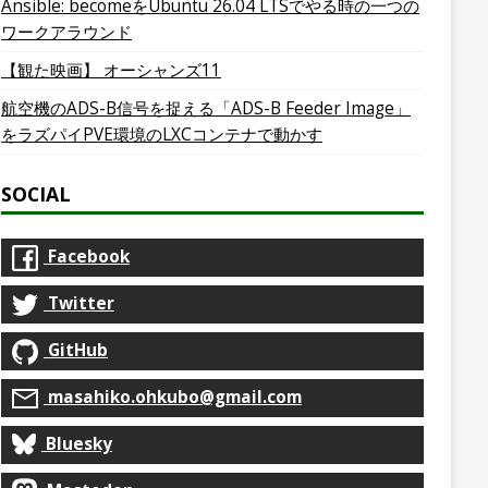
Ansible: becomeをUbuntu 26.04 LTSでやる時の一つの
ワークアラウンド
【観た映画】 オーシャンズ11
航空機のADS-B信号を捉える「ADS-B Feeder Image」
をラズパイPVE環境のLXCコンテナで動かす
SOCIAL
Facebook
Twitter
GitHub
masahiko.ohkubo@gmail.com
Bluesky