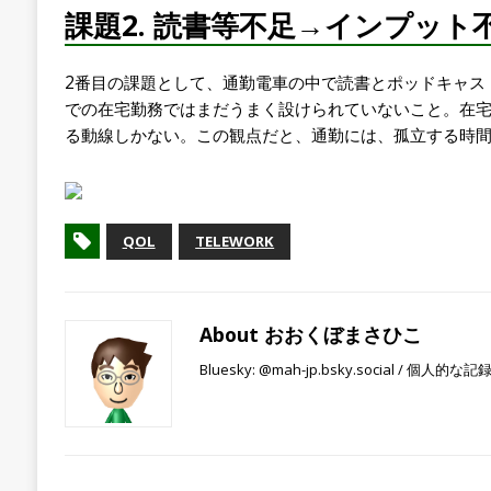
課題2. 読書等不足→インプット
2番目の課題として、通勤電車の中で読書とポッドキャス
での在宅勤務ではまだうまく設けられていないこと。在
る動線しかない。この観点だと、通勤には、孤立する時
QOL
TELEWORK
About おおくぼまさひこ
Bluesky: @mah-jp.bsky.social