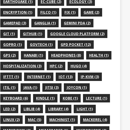
EARTHQUAKE (1)
EC-CUBE (2)
ECOLOGY (3)
ENCRYPTION (1)
FILCO (1)
FIX (1)
GAME (2)
GAMEPAD (3)
GANGLIA (1)
GEMINI PDA (2)
GIT (1)
GITHUB (1)
GOOGLE CLOUD PLATFORM (2)
GOPRO (1)
GOVTECH (1)
GPD POCKET (12)
GPS (2)
HANABI (1)
HEADPHONES (8)
HEALTH (1)
HOSPITALIZATION (3)
HPC (2)
HUGO (4)
IFTTT (1)
INTERNET (1)
IOT (13)
IP-KVM (3)
ITIL (1)
JAVA (1)
JITSI (3)
JOYCON (1)
KEYBOARD (6)
KINDLE (1)
KOBE (1)
LECTURE (1)
LED (2)
LIBLIB (4)
LIBRARY (4)
LIGHT (1)
LINUX (2)
MAC (5)
MACHINIST (1)
MACKEREL (4)