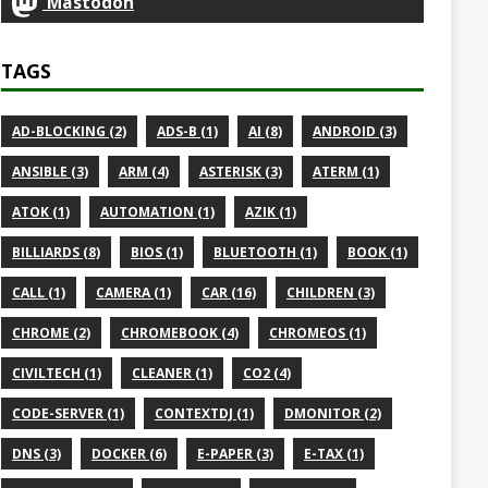
Mastodon
TAGS
AD-BLOCKING (2)
ADS-B (1)
AI (8)
ANDROID (3)
ANSIBLE (3)
ARM (4)
ASTERISK (3)
ATERM (1)
ATOK (1)
AUTOMATION (1)
AZIK (1)
BILLIARDS (8)
BIOS (1)
BLUETOOTH (1)
BOOK (1)
CALL (1)
CAMERA (1)
CAR (16)
CHILDREN (3)
CHROME (2)
CHROMEBOOK (4)
CHROMEOS (1)
CIVILTECH (1)
CLEANER (1)
CO2 (4)
CODE-SERVER (1)
CONTEXTDJ (1)
DMONITOR (2)
DNS (3)
DOCKER (6)
E-PAPER (3)
E-TAX (1)