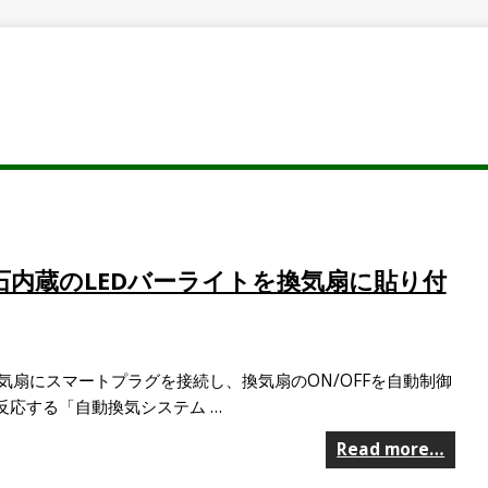
石内蔵のLEDバーライトを換気扇に貼り付
気扇にスマートプラグを接続し、換気扇のON/OFFを自動制御
に反応する「自動換気システム …
Read more…