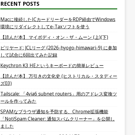
RECENT POSTS
Macに接続したICカードリーダーをRDP経由でWindows
環境にリダイレクトしてe-Taxソフトを使う
【読んだ本】 マイボディ・オン・ザ・ムーン (上)(下)
ビリヤード: JCLリーグ (2026-hyogo-himawari-9) に参加
して試合に6回出てみた記録
Keychron K3 HEというキーボードの簡単レビュー
【読んだ本】 万引きの文化史 (ヒストリカル・スタディー
ズ03)
Tailscale: 「4via6 subnet routers」用のアドレス変換ツ
ールを作ってみた
SPAMなブラウザ通知を予防する、Chrome拡張機能
「NotiSpam Cleaner: 通知スパムクリーナー」を公開し
ました