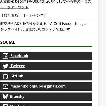
Ansible: becomeをUbuntu 26.04 LTSでやる時の一つの
ワークアラウンド
【観た映画】 オーシャンズ11
航空機のADS-B信号を捉える「ADS-B Feeder Image」
をラズパイPVE環境のLXCコンテナで動かす
SOCIAL
Facebook
Twitter
GitHub
masahiko.ohkubo@gmail.com
Bluesky