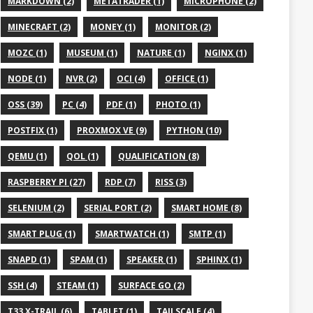
MARKDOWN (2)
METATRADER (1)
MICROPHONE (2)
MINECRAFT (2)
MONEY (1)
MONITOR (2)
MOZC (1)
MUSEUM (1)
NATURE (1)
NGINX (1)
NODE (1)
NVR (2)
OCI (4)
OFFICE (1)
OSS (39)
PC (4)
PDF (1)
PHOTO (1)
POSTFIX (1)
PROXMOX VE (9)
PYTHON (10)
QEMU (1)
QOL (1)
QUALIFICATION (8)
RASPBERRY PI (27)
RDP (7)
RISS (3)
SELENIUM (2)
SERIAL PORT (2)
SMART HOME (8)
SMART PLUG (1)
SMARTWATCH (1)
SMTP (1)
SNAPD (1)
SPAM (1)
SPEAKER (1)
SPHINX (1)
SSH (4)
STEAM (1)
SURFACE GO (2)
T33 X-TRAIL (6)
TABLET (1)
TAILSCALE (4)