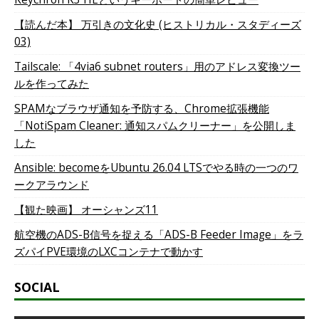
【読んだ本】 万引きの文化史 (ヒストリカル・スタディーズ
03)
Tailscale: 「4via6 subnet routers」用のアドレス変換ツー
ルを作ってみた
SPAMなブラウザ通知を予防する、Chrome拡張機能
「NotiSpam Cleaner: 通知スパムクリーナー」を公開しま
した
Ansible: becomeをUbuntu 26.04 LTSでやる時の一つのワ
ークアラウンド
【観た映画】 オーシャンズ11
航空機のADS-B信号を捉える「ADS-B Feeder Image」をラ
ズパイPVE環境のLXCコンテナで動かす
SOCIAL