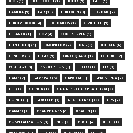
BIOS (1)
BLUETOOTH (1)
BOOK (1)
CALL (1)
CAMERA (1)
CAR (16)
CHILDREN (3)
CHROME (2)
CHROMEBOOK (4)
CHROMEOS (1)
CIVILTECH (1)
CLEANER (1)
CO2 (4)
CODE-SERVER (1)
CONTEXTDJ (1)
DMONITOR (2)
DNS (3)
DOCKER (6)
E-PAPER (3)
E-TAX (1)
EARTHQUAKE (1)
EC-CUBE (2)
ECOLOGY (3)
ENCRYPTION (1)
FILCO (1)
FIX (1)
GAME (2)
GAMEPAD (3)
GANGLIA (1)
GEMINI PDA (2)
GIT (1)
GITHUB (1)
GOOGLE CLOUD PLATFORM (2)
GOPRO (1)
GOVTECH (1)
GPD POCKET (12)
GPS (2)
HANABI (1)
HEADPHONES (8)
HEALTH (1)
HOSPITALIZATION (3)
HPC (2)
HUGO (4)
IFTTT (1)
INTERNET (1)
IOT (13)
IP-KVM (3)
ITIL (1)