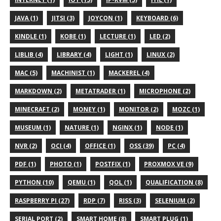
JAVA (1)
JITSI (3)
JOYCON (1)
KEYBOARD (6)
KINDLE (1)
KOBE (1)
LECTURE (1)
LED (2)
LIBLIB (4)
LIBRARY (4)
LIGHT (1)
LINUX (2)
MAC (5)
MACHINIST (1)
MACKEREL (4)
MARKDOWN (2)
METATRADER (1)
MICROPHONE (2)
MINECRAFT (2)
MONEY (1)
MONITOR (2)
MOZC (1)
MUSEUM (1)
NATURE (1)
NGINX (1)
NODE (1)
NVR (2)
OCI (4)
OFFICE (1)
OSS (39)
PC (4)
PDF (1)
PHOTO (1)
POSTFIX (1)
PROXMOX VE (9)
PYTHON (10)
QEMU (1)
QOL (1)
QUALIFICATION (8)
RASPBERRY PI (27)
RDP (7)
RISS (3)
SELENIUM (2)
SERIAL PORT (2)
SMART HOME (8)
SMART PLUG (1)