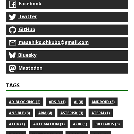
Facebook
Twitter
GitHub
masahiko.ohkubo@gmail.com
Bluesky
Mastodon
TAGS
AD-BLOCKING (2)
ADS-B (1)
AI (8)
ANDROID (3)
ANSIBLE (3)
ARM (4)
ASTERISK (3)
ATERM (1)
ATOK (1)
AUTOMATION (1)
AZIK (1)
BILLIARDS (8)