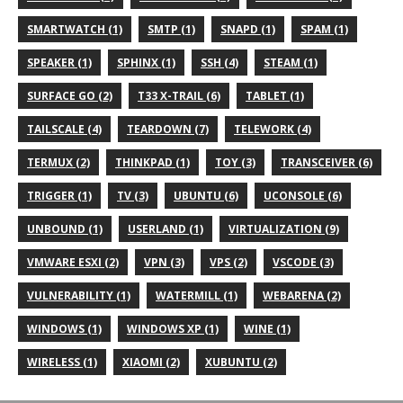
SMARTWATCH (1)
SMTP (1)
SNAPD (1)
SPAM (1)
SPEAKER (1)
SPHINX (1)
SSH (4)
STEAM (1)
SURFACE GO (2)
T33 X-TRAIL (6)
TABLET (1)
TAILSCALE (4)
TEARDOWN (7)
TELEWORK (4)
TERMUX (2)
THINKPAD (1)
TOY (3)
TRANSCEIVER (6)
TRIGGER (1)
TV (3)
UBUNTU (6)
UCONSOLE (6)
UNBOUND (1)
USERLAND (1)
VIRTUALIZATION (9)
VMWARE ESXI (2)
VPN (3)
VPS (2)
VSCODE (3)
VULNERABILITY (1)
WATERMILL (1)
WEBARENA (2)
WINDOWS (1)
WINDOWS XP (1)
WINE (1)
WIRELESS (1)
XIAOMI (2)
XUBUNTU (2)