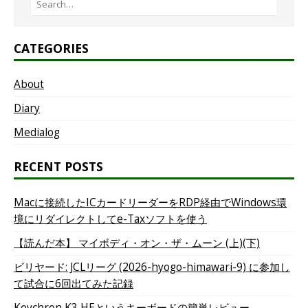
CATEGORIES
About
Diary
Medialog
RECENT POSTS
Macに接続したICカードリーダーをRDP経由でWindows環
境にリダイレクトしてe-Taxソフトを使う
【読んだ本】 マイボディ・オン・ザ・ムーン (上)(下)
ビリヤード: JCLリーグ (2026-hyogo-himawari-9) に参加し
て試合に6回出てみた記録
Keychron K3 HEというキーボードの簡単レビュー