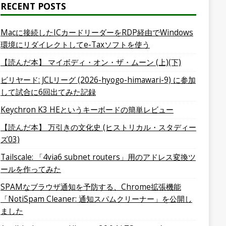
RECENT POSTS
Macに接続したICカードリーダーをRDP経由でWindows
環境にリダイレクトしてe-Taxソフトを使う
【読んだ本】 マイボディ・オン・ザ・ムーン (上)(下)
ビリヤード: JCLリーグ (2026-hyogo-himawari-9) に参加
して試合に6回出てみた記録
Keychron K3 HEというキーボードの簡単レビュー
【読んだ本】 万引きの文化史 (ヒストリカル・スタディー
ズ03)
Tailscale: 「4via6 subnet routers」用のアドレス変換ツ
ールを作ってみた
SPAMなブラウザ通知を予防する、Chrome拡張機能
「NotiSpam Cleaner: 通知スパムクリーナー」を公開し
ました