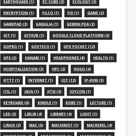
EARTHQUAKE (1)
EC-CUBE (2)
ECOLOGY (3)
ENCRYPTION (1)
FILCO (1)
FIX (1)
GAME (2)
GAMEPAD (3)
GANGLIA (1)
GEMINI PDA (2)
GIT (1)
GITHUB (1)
GOOGLE CLOUD PLATFORM (2)
GOPRO (1)
GOVTECH (1)
GPD POCKET (12)
GPS (2)
HANABI (1)
HEADPHONES (8)
HEALTH (1)
HOSPITALIZATION (3)
HPC (2)
HUGO (4)
IFTTT (1)
INTERNET (1)
IOT (13)
IP-KVM (3)
ITIL (1)
JAVA (1)
JITSI (3)
JOYCON (1)
KEYBOARD (6)
KINDLE (1)
KOBE (1)
LECTURE (1)
LED (2)
LIBLIB (4)
LIBRARY (4)
LIGHT (1)
LINUX (2)
MAC (5)
MACHINIST (1)
MACKEREL (4)