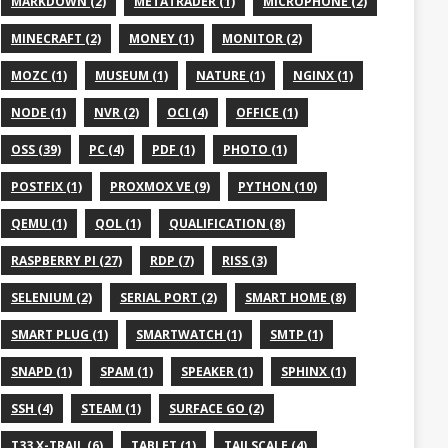
MARKDOWN (2)
METATRADER (1)
MICROPHONE (2)
MINECRAFT (2)
MONEY (1)
MONITOR (2)
MOZC (1)
MUSEUM (1)
NATURE (1)
NGINX (1)
NODE (1)
NVR (2)
OCI (4)
OFFICE (1)
OSS (39)
PC (4)
PDF (1)
PHOTO (1)
POSTFIX (1)
PROXMOX VE (9)
PYTHON (10)
QEMU (1)
QOL (1)
QUALIFICATION (8)
RASPBERRY PI (27)
RDP (7)
RISS (3)
SELENIUM (2)
SERIAL PORT (2)
SMART HOME (8)
SMART PLUG (1)
SMARTWATCH (1)
SMTP (1)
SNAPD (1)
SPAM (1)
SPEAKER (1)
SPHINX (1)
SSH (4)
STEAM (1)
SURFACE GO (2)
T33 X-TRAIL (6)
TABLET (1)
TAILSCALE (4)