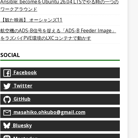
Ansible: becomeをUbuntu 26.04 LTSでやる時の一つの
ワークアラウンド
【観た映画】 オーシャンズ11
航空機のADS-B信号を捉える「ADS-B Feeder Image」
をラズパイPVE環境のLXCコンテナで動かす
SOCIAL
Facebook
Twitter
GitHub
masahiko.ohkubo@gmail.com
Bluesky