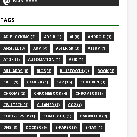
Mastodon
TAGS
AD-BLOCKING (2)
ADS-B (1)
AI (8)
ANDROID (3)
ANSIBLE (3)
ARM (4)
ASTERISK (3)
ATERM (1)
ATOK (1)
AUTOMATION (1)
AZIK (1)
BILLIARDS (8)
BIOS (1)
BLUETOOTH (1)
BOOK (1)
CALL (1)
CAMERA (1)
CAR (16)
CHILDREN (3)
CHROME (2)
CHROMEBOOK (4)
CHROMEOS (1)
CIVILTECH (1)
CLEANER (1)
CO2 (4)
CODE-SERVER (1)
CONTEXTDJ (1)
DMONITOR (2)
DNS (3)
DOCKER (6)
E-PAPER (3)
E-TAX (1)