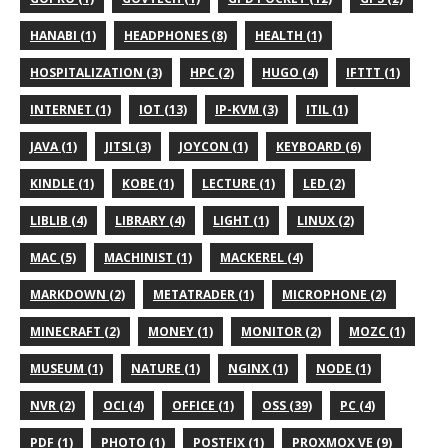
HANABI (1)
HEADPHONES (8)
HEALTH (1)
HOSPITALIZATION (3)
HPC (2)
HUGO (4)
IFTTT (1)
INTERNET (1)
IOT (13)
IP-KVM (3)
ITIL (1)
JAVA (1)
JITSI (3)
JOYCON (1)
KEYBOARD (6)
KINDLE (1)
KOBE (1)
LECTURE (1)
LED (2)
LIBLIB (4)
LIBRARY (4)
LIGHT (1)
LINUX (2)
MAC (5)
MACHINIST (1)
MACKEREL (4)
MARKDOWN (2)
METATRADER (1)
MICROPHONE (2)
MINECRAFT (2)
MONEY (1)
MONITOR (2)
MOZC (1)
MUSEUM (1)
NATURE (1)
NGINX (1)
NODE (1)
NVR (2)
OCI (4)
OFFICE (1)
OSS (39)
PC (4)
PDF (1)
PHOTO (1)
POSTFIX (1)
PROXMOX VE (9)