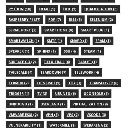
PYTHON (10)
QEMU (1)
QOL (1)
QUALIFICATION (8)
RASPBERRY PI (27)
RDP (7)
RISS (3)
SELENIUM (2)
SERIAL PORT (2)
SMART HOME (8)
SMART PLUG (1)
SMARTWATCH (1)
SMTP (1)
SNAPD (1)
SPAM (1)
SPEAKER (1)
SPHINX (1)
SSH (4)
STEAM (1)
SURFACE GO (2)
T33 X-TRAIL (6)
TABLET (1)
TAILSCALE (4)
TEARDOWN (7)
TELEWORK (4)
TERMUX (2)
THINKPAD (1)
TOY (3)
TRANSCEIVER (6)
TRIGGER (1)
TV (3)
UBUNTU (6)
UCONSOLE (6)
UNBOUND (1)
USERLAND (1)
VIRTUALIZATION (9)
VMWARE ESXI (2)
VPN (3)
VPS (2)
VSCODE (3)
VULNERABILITY (1)
WATERMILL (1)
WEBARENA (2)