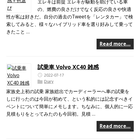
エレキは前提 エレキが駆動を助けている車
の、燃費の良さだけでなく反応の良さや快適
性が私は好きだ。自分の過去のTweetを「レンタカー」で検
索してみると、様々なハイブリッド車を選り好みして乗って
きたこと …
Read more…
試乗車 Volvo XC40 雑感
2022-07-17
Diary
家族史上初の試乗 家族総出でカーディーラーへ車の試乗を
しに行ったのは今回が初めて、という私的には記念すべきイ
ベントについて簡単にメモします。ちなみに、個人的に一応
見積もりをとってみたのも今回初。見積 …
Read more…