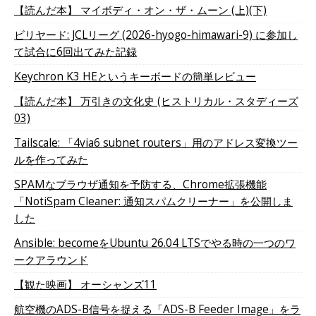
【読んだ本】 マイボディ・オン・ザ・ムーン (上)(下)
ビリヤード: JCLリーグ (2026-hyogo-himawari-9) に参加し
て試合に6回出てみた記録
Keychron K3 HEというキーボードの簡単レビュー
【読んだ本】 万引きの文化史 (ヒストリカル・スタディーズ
03)
Tailscale: 「4via6 subnet routers」用のアドレス変換ツー
ルを作ってみた
SPAMなブラウザ通知を予防する、Chrome拡張機能
「NotiSpam Cleaner: 通知スパムクリーナー」を公開しま
した
Ansible: becomeをUbuntu 26.04 LTSでやる時の一つのワ
ークアラウンド
【観た映画】 オーシャンズ11
航空機のADS-B信号を捉える「ADS-B Feeder Image」をラ