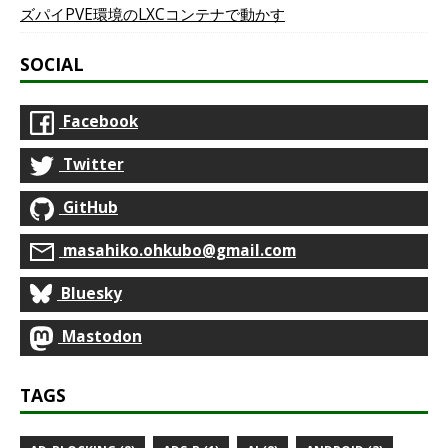
ズパイPVE環境のLXCコンテナで動かす
SOCIAL
Facebook
Twitter
GitHub
masahiko.ohkubo@gmail.com
Bluesky
Mastodon
TAGS