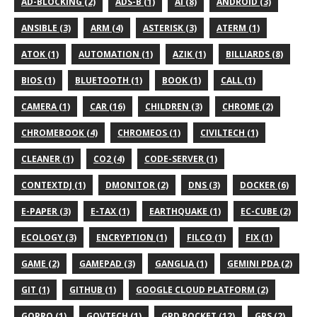
AD-BLOCKING (2)
ADS-B (1)
AI (8)
ANDROID (3)
ANSIBLE (3)
ARM (4)
ASTERISK (3)
ATERM (1)
ATOK (1)
AUTOMATION (1)
AZIK (1)
BILLIARDS (8)
BIOS (1)
BLUETOOTH (1)
BOOK (1)
CALL (1)
CAMERA (1)
CAR (16)
CHILDREN (3)
CHROME (2)
CHROMEBOOK (4)
CHROMEOS (1)
CIVILTECH (1)
CLEANER (1)
CO2 (4)
CODE-SERVER (1)
CONTEXTDJ (1)
DMONITOR (2)
DNS (3)
DOCKER (6)
E-PAPER (3)
E-TAX (1)
EARTHQUAKE (1)
EC-CUBE (2)
ECOLOGY (3)
ENCRYPTION (1)
FILCO (1)
FIX (1)
GAME (2)
GAMEPAD (3)
GANGLIA (1)
GEMINI PDA (2)
GIT (1)
GITHUB (1)
GOOGLE CLOUD PLATFORM (2)
GOPRO (1)
GOVTECH (1)
GPD POCKET (12)
GPS (2)