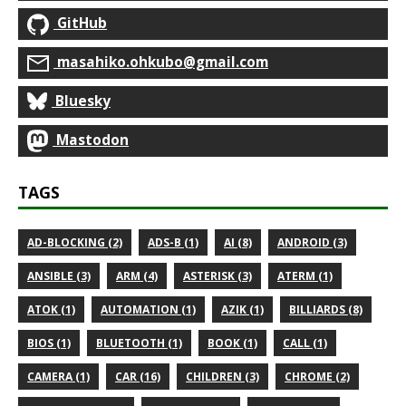
GitHub
masahiko.ohkubo@gmail.com
Bluesky
Mastodon
TAGS
AD-BLOCKING (2)
ADS-B (1)
AI (8)
ANDROID (3)
ANSIBLE (3)
ARM (4)
ASTERISK (3)
ATERM (1)
ATOK (1)
AUTOMATION (1)
AZIK (1)
BILLIARDS (8)
BIOS (1)
BLUETOOTH (1)
BOOK (1)
CALL (1)
CAMERA (1)
CAR (16)
CHILDREN (3)
CHROME (2)