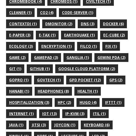
CHROMEBOOK (4)
CHROMEOS (1)
CIVILTECH (1)
CLEANER (1)
CO2 (4)
CODE-SERVER (1)
CONTEXTDJ (1)
DMONITOR (2)
DNS (3)
DOCKER (6)
E-PAPER (3)
E-TAX (1)
EARTHQUAKE (1)
EC-CUBE (2)
ECOLOGY (3)
ENCRYPTION (1)
FILCO (1)
FIX (1)
GAME (2)
GAMEPAD (3)
GANGLIA (1)
GEMINI PDA (2)
GIT (1)
GITHUB (1)
GOOGLE CLOUD PLATFORM (2)
GOPRO (1)
GOVTECH (1)
GPD POCKET (12)
GPS (2)
HANABI (1)
HEADPHONES (8)
HEALTH (1)
HOSPITALIZATION (3)
HPC (2)
HUGO (4)
IFTTT (1)
INTERNET (1)
IOT (13)
IP-KVM (3)
ITIL (1)
JAVA (1)
JITSI (3)
JOYCON (1)
KEYBOARD (6)