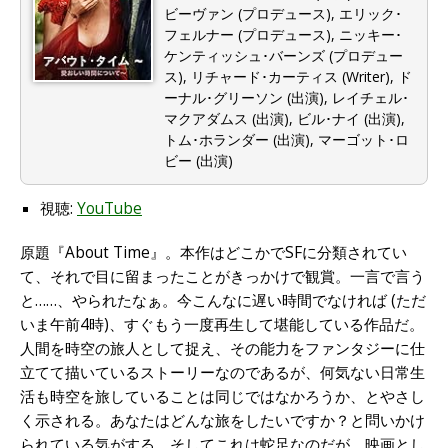
ビーヴァン (プロデュース), エリック･
フェルナー (プロデュース), ニッキー･
ケンティッシュ･バーンズ (プロデュー
ス), リチャード･カーティス (Writer), ド
ーナル･グリーソン (出演), レイチェル･
マクアダムス (出演), ビル･ナイ (出演),
トム･ホランダー (出演), マーゴット･ロ
ビー (出演)
視聴:
YouTube
原題『About Time』。本作はどこかでSFに分類されてい
て、それで目に留まったことがきっかけで観賞。一言で言う
と……、やられたなぁ。今こんなに遅い時間でなければ (ただ
いま午前4時)、すぐもう一度再生して堪能している作品だ。
人間を時空の旅人として捉え、その能力をファンタジーに仕
立てて描いているストーリーなのであるが、何気ない日常生
活も時空を旅していることは同じではなかろうか、とやさし
く示される。あなたはどんな旅をしたいですか？と問いかけ
られている気がする。そしてこれは蛇足なのだが、映画とし