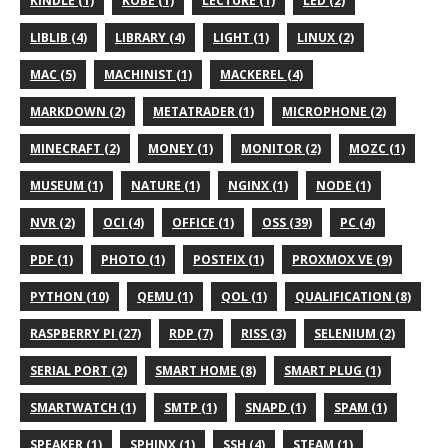
KINDLE (1)
KOBE (1)
LECTURE (1)
LED (2)
LIBLIB (4)
LIBRARY (4)
LIGHT (1)
LINUX (2)
MAC (5)
MACHINIST (1)
MACKEREL (4)
MARKDOWN (2)
METATRADER (1)
MICROPHONE (2)
MINECRAFT (2)
MONEY (1)
MONITOR (2)
MOZC (1)
MUSEUM (1)
NATURE (1)
NGINX (1)
NODE (1)
NVR (2)
OCI (4)
OFFICE (1)
OSS (39)
PC (4)
PDF (1)
PHOTO (1)
POSTFIX (1)
PROXMOX VE (9)
PYTHON (10)
QEMU (1)
QOL (1)
QUALIFICATION (8)
RASPBERRY PI (27)
RDP (7)
RISS (3)
SELENIUM (2)
SERIAL PORT (2)
SMART HOME (8)
SMART PLUG (1)
SMARTWATCH (1)
SMTP (1)
SNAPD (1)
SPAM (1)
SPEAKER (1)
SPHINX (1)
SSH (4)
STEAM (1)