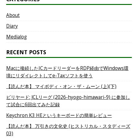
About
Diary
Medialog
RECENT POSTS
Macに接続したICカードリーダーをRDP経由でWindows環
境にリダイレクトしてe-Taxソフトを使う
【読んだ本】 マイボディ・オン・ザ・ムーン (上)(下)
ビリヤード: JCLリーグ (2026-hyogo-himawari-9) に参加し
て試合に6回出てみた記録
Keychron K3 HEというキーボードの簡単レビュー
【読んだ本】 万引きの文化史 (ヒストリカル・スタディーズ
03)