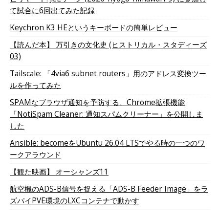
て試合に6回出てみた記録
Keychron K3 HEというキーボードの簡単レビュー
【読んだ本】 万引きの文化史 (ヒストリカル・スタディーズ
03)
Tailscale: 「4via6 subnet routers」用のアドレス変換ツー
ルを作ってみた
SPAMなブラウザ通知を予防する、Chrome拡張機能
「NotiSpam Cleaner: 通知スパムクリーナー」を公開しま
した
Ansible: becomeをUbuntu 26.04 LTSでやる時の一つのワ
ークアラウンド
【観た映画】 オーシャンズ11
航空機のADS-B信号を捉える「ADS-B Feeder Image」をラ
ズパイPVE環境のLXCコンテナで動かす