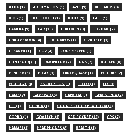
ATOK (1)
AUTOMATION (1)
AZIK (1)
BILLIARDS (8)
BIOS (1)
BLUETOOTH (1)
BOOK (1)
CALL (1)
CAMERA (1)
CAR (16)
CHILDREN (3)
CHROME (2)
CHROMEBOOK (4)
CHROMEOS (1)
CIVILTECH (1)
CLEANER (1)
CO2 (4)
CODE-SERVER (1)
CONTEXTDJ (1)
DMONITOR (2)
DNS (3)
DOCKER (6)
E-PAPER (3)
E-TAX (1)
EARTHQUAKE (1)
EC-CUBE (2)
ECOLOGY (3)
ENCRYPTION (1)
FILCO (1)
FIX (1)
GAME (2)
GAMEPAD (3)
GANGLIA (1)
GEMINI PDA (2)
GIT (1)
GITHUB (1)
GOOGLE CLOUD PLATFORM (2)
GOPRO (1)
GOVTECH (1)
GPD POCKET (12)
GPS (2)
HANABI (1)
HEADPHONES (8)
HEALTH (1)