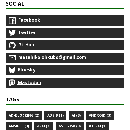
SOCIAL
Facebook
Twitter
GitHub
masahiko.ohkubo@gmail.com
Bluesky
Mastodon
TAGS
AD-BLOCKING (2)
ADS-B (1)
AI (8)
ANDROID (3)
ANSIBLE (3)
ARM (4)
ASTERISK (3)
ATERM (1)