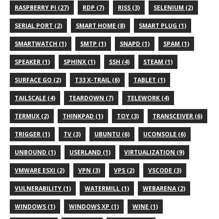
RASPBERRY PI (27)
RDP (7)
RISS (3)
SELENIUM (2)
SERIAL PORT (2)
SMART HOME (8)
SMART PLUG (1)
SMARTWATCH (1)
SMTP (1)
SNAPD (1)
SPAM (1)
SPEAKER (1)
SPHINX (1)
SSH (4)
STEAM (1)
SURFACE GO (2)
T33 X-TRAIL (6)
TABLET (1)
TAILSCALE (4)
TEARDOWN (7)
TELEWORK (4)
TERMUX (2)
THINKPAD (1)
TOY (3)
TRANSCEIVER (6)
TRIGGER (1)
TV (3)
UBUNTU (6)
UCONSOLE (6)
UNBOUND (1)
USERLAND (1)
VIRTUALIZATION (9)
VMWARE ESXI (2)
VPN (3)
VPS (2)
VSCODE (3)
VULNERABILITY (1)
WATERMILL (1)
WEBARENA (2)
WINDOWS (1)
WINDOWS XP (1)
WINE (1)