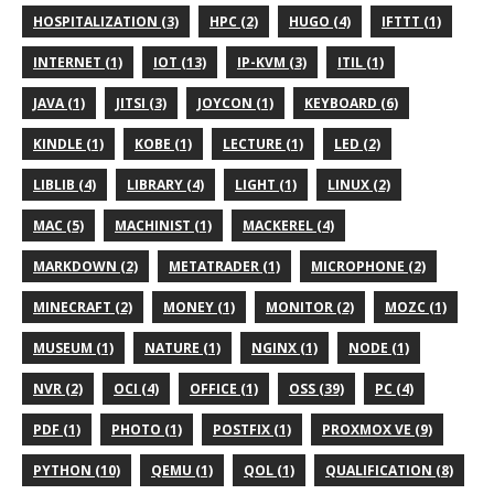
HOSPITALIZATION (3)
HPC (2)
HUGO (4)
IFTTT (1)
INTERNET (1)
IOT (13)
IP-KVM (3)
ITIL (1)
JAVA (1)
JITSI (3)
JOYCON (1)
KEYBOARD (6)
KINDLE (1)
KOBE (1)
LECTURE (1)
LED (2)
LIBLIB (4)
LIBRARY (4)
LIGHT (1)
LINUX (2)
MAC (5)
MACHINIST (1)
MACKEREL (4)
MARKDOWN (2)
METATRADER (1)
MICROPHONE (2)
MINECRAFT (2)
MONEY (1)
MONITOR (2)
MOZC (1)
MUSEUM (1)
NATURE (1)
NGINX (1)
NODE (1)
NVR (2)
OCI (4)
OFFICE (1)
OSS (39)
PC (4)
PDF (1)
PHOTO (1)
POSTFIX (1)
PROXMOX VE (9)
PYTHON (10)
QEMU (1)
QOL (1)
QUALIFICATION (8)