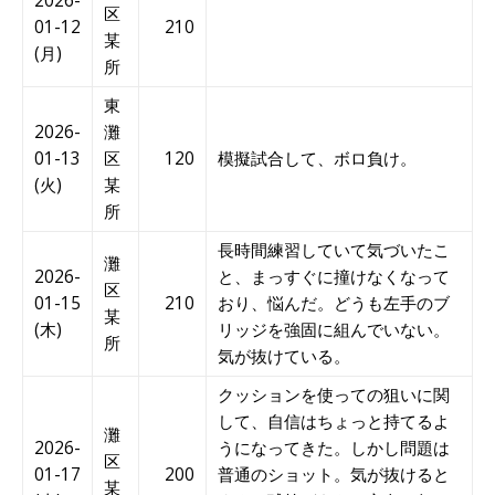
2026-
区
01-12
210
某
(月)
所
東
2026-
灘
01-13
区
120
模擬試合して、ボロ負け。
(火)
某
所
長時間練習していて気づいたこ
灘
2026-
と、まっすぐに撞けなくなって
区
01-15
210
おり、悩んだ。どうも左手のブ
某
(木)
リッジを強固に組んでいない。
所
気が抜けている。
クッションを使っての狙いに関
して、自信はちょっと持てるよ
灘
2026-
うになってきた。しかし問題は
区
01-17
200
普通のショット。気が抜けると
某