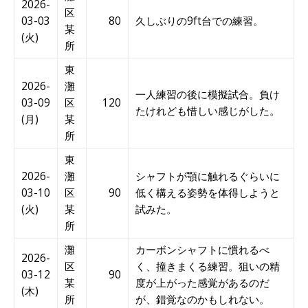
2026-
区
03-03
80
久しぶりの9ft台での練習。
某
(火)
所
東
2026-
灘
一人練習の後に模擬試合。負け
03-09
区
120
たけれども惜しい感じがした。
(月)
某
所
東
2026-
灘
シャフトが顎に触れるぐらいに
03-10
区
90
低く構える姿勢を体得しようと
(火)
某
試みた。
所
灘
カーボンシャフトに慣れるべ
2026-
区
く、撞きまくる練習。狙いの精
03-12
90
某
度が上がった感覚があるのだ
(木)
所
が、錯覚なのかもしれない。