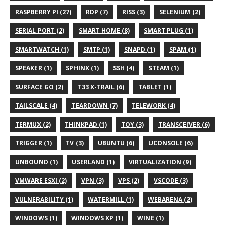
RASPBERRY PI (27)
RDP (7)
RISS (3)
SELENIUM (2)
SERIAL PORT (2)
SMART HOME (8)
SMART PLUG (1)
SMARTWATCH (1)
SMTP (1)
SNAPD (1)
SPAM (1)
SPEAKER (1)
SPHINX (1)
SSH (4)
STEAM (1)
SURFACE GO (2)
T33 X-TRAIL (6)
TABLET (1)
TAILSCALE (4)
TEARDOWN (7)
TELEWORK (4)
TERMUX (2)
THINKPAD (1)
TOY (3)
TRANSCEIVER (6)
TRIGGER (1)
TV (3)
UBUNTU (6)
UCONSOLE (6)
UNBOUND (1)
USERLAND (1)
VIRTUALIZATION (9)
VMWARE ESXI (2)
VPN (3)
VPS (2)
VSCODE (3)
VULNERABILITY (1)
WATERMILL (1)
WEBARENA (2)
WINDOWS (1)
WINDOWS XP (1)
WINE (1)