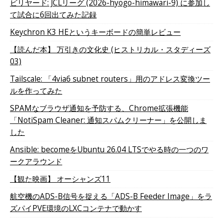
ビリヤード: JCLリーグ (2026-hyogo-himawari-9) に参加し
て試合に6回出てみた記録
Keychron K3 HEというキーボードの簡単レビュー
【読んだ本】 万引きの文化史 (ヒストリカル・スタディーズ
03)
Tailscale: 「4via6 subnet routers」用のアドレス変換ツー
ルを作ってみた
SPAMなブラウザ通知を予防する、Chrome拡張機能
「NotiSpam Cleaner: 通知スパムクリーナー」を公開しま
した
Ansible: becomeをUbuntu 26.04 LTSでやる時の一つのワ
ークアラウンド
【観た映画】 オーシャンズ11
航空機のADS-B信号を捉える「ADS-B Feeder Image」をラ
ズパイPVE環境のLXCコンテナで動かす