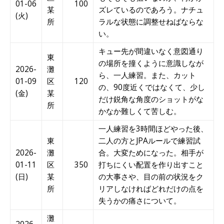
01-06
100
某
ズレているのであろう。ナチュ
(火)
所
ラルな状態に調整せねばならな
い。
キュー先が間違いなく意図通り
東
の場所を撞くように意識しなが
2026-
灘
ら、一人練習。また、カット
01-09
区
120
の、90度近くではなくて、少し
(金)
某
だけ鋭角な角度のショットがな
所
かなか難しくて苦しむ。
一人練習を3時間ほどやった後、
東
二人の方とJPAルールで練習試
2026-
灘
合。大変ためになった。相手が
01-11
区
350
打ちにくい配置を作り出すこと
(日)
某
の大事さや、目の前の状況をク
所
リアしなければどれだけの点を
失うかの痛さについて。
灘