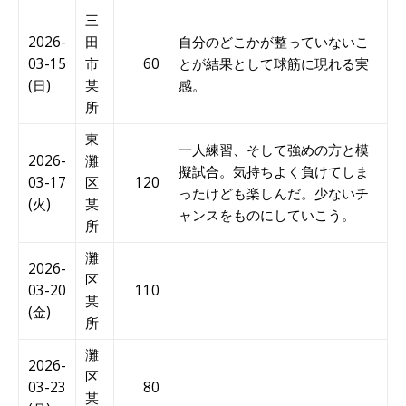
三
2026-
田
自分のどこかが整っていないこ
03-15
市
60
とが結果として球筋に現れる実
(日)
某
感。
所
東
一人練習、そして強めの方と模
2026-
灘
擬試合。気持ちよく負けてしま
03-17
区
120
ったけども楽しんだ。少ないチ
(火)
某
ャンスをものにしていこう。
所
灘
2026-
区
03-20
110
某
(金)
所
灘
2026-
区
03-23
80
某