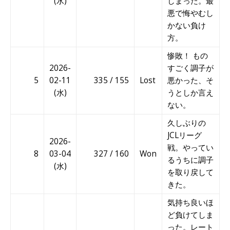
(水)
しまった。最
悪で悔やむし
かない負け
方。
惨敗！ もの
2026-
すごく調子が
5
02-11
335 / 155
Lost
悪かった、そ
(水)
うとしか言え
ない。
久しぶりの
JCLリーグ
2026-
戦。やってい
8
03-04
327 / 160
Won
るうちに調子
(水)
を取り戻して
きた。
気持ち良いほ
ど負けてしま
った。レート