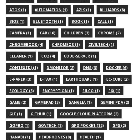
ATOK (1)
AUTOMATION (1)
AZIK (1)
BILLIARDS (8)
BIOS (1)
BLUETOOTH (1)
BOOK (1)
CALL (1)
CAMERA (1)
CAR (16)
CHILDREN (3)
CHROME (2)
CHROMEBOOK (4)
CHROMEOS (1)
CIVILTECH (1)
CLEANER (1)
CO2 (4)
CODE-SERVER (1)
CONTEXTDJ (1)
DMONITOR (2)
DNS (3)
DOCKER (6)
E-PAPER (3)
E-TAX (1)
EARTHQUAKE (1)
EC-CUBE (2)
ECOLOGY (3)
ENCRYPTION (1)
FILCO (1)
FIX (1)
GAME (2)
GAMEPAD (3)
GANGLIA (1)
GEMINI PDA (2)
GIT (1)
GITHUB (1)
GOOGLE CLOUD PLATFORM (2)
GOPRO (1)
GOVTECH (1)
GPD POCKET (12)
GPS (2)
HANABI (1)
HEADPHONES (8)
HEALTH (1)