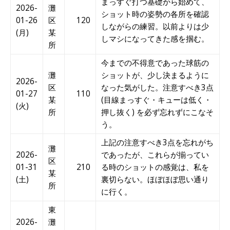
まっすぐ打つ基礎から始めて、
2026-
灘
ショット時の姿勢の各所を確認
01-26
区
120
しながらの練習。以前よりは少
(月)
某
しマシになってきた感を掴む。
所
今までの不得意であった球筋の
灘
ショットが、少し決まるように
2026-
区
なった気がした。注意すべき3点
01-27
110
某
(目線まっすぐ・キューは低く・
(火)
所
押し抜く) を必ず忘れずにこなそ
う。
上記の注意すべき3点を忘れがち
灘
2026-
であったが、これらが揃ってい
区
01-31
210
る時のショットの感覚は、私を
某
(土)
裏切らない。ほぼほぼ思い通り
所
に行く。
東
2026-
灘