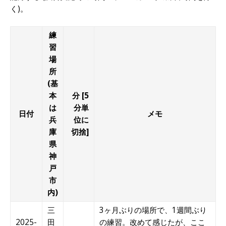
く)。
練
習
場
所
(基
本
分 [5
は
分単
日付
メモ
兵
位に
庫
切捨]
県
神
戸
市
内)
三
3ヶ月ぶりの場所で、1週間ぶり
2025-
田
の練習。改めて感じたが、ここ