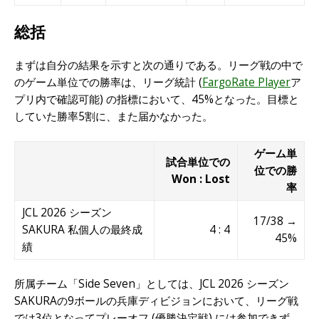
総括
まずは自分の結果を示すと次の通りである。リーグ戦の中で
のゲーム単位での勝率は、リーグ統計 (
FargoRate Player
ア
プリ内で確認可能) の指標において、45%となった。目標と
していた勝率5割に、また届かなかった。
ゲーム単
試合単位での
位での勝
Won : Lost
率
JCL 2026 シーズン
17/38 →
SAKURA 私個人の最終成
4 : 4
45%
績
所属チーム「Side Seven」としては、JCL 2026 シーズン
SAKURAの9ボールの兵庫ディビジョンにおいて、リーグ戦
では3位となってプレーオフ (優勝決定戦) には参加できず。