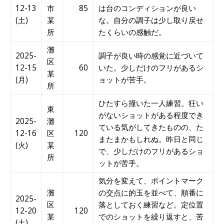
12-13
市
85
は台のコンディションが良い
(土)
某
な。自分の調子は少し取り戻せ
所
たくらいの感触だ。
灘
2025-
調子が良い時の感覚に近づいて
区
12-15
60
いた。少しだけのフリがあるシ
某
(月)
ョットが苦手。
所
ひたすら撞いた一人練習。狂い
東
がないショットがある程度でき
2025-
灘
ている気がしてきたものの、た
12-16
区
120
またまかもしれぬ。昨日と同じ
(火)
某
で、少しだけのフリがあるショ
所
ットが苦手。
気分を変えて、ポイントマーク
灘
の交点に的玉を並べて、順番に
2025-
区
落としておく練習など。定位置
12-20
120
某
でのショットを繰り返すと、苦
(土)