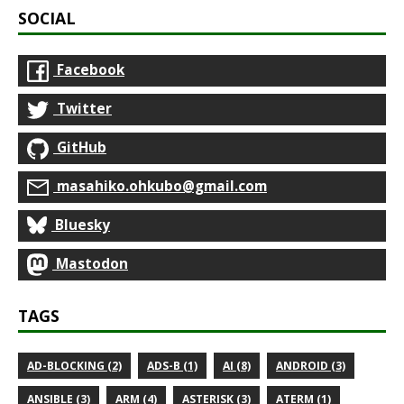
SOCIAL
Facebook
Twitter
GitHub
masahiko.ohkubo@gmail.com
Bluesky
Mastodon
TAGS
AD-BLOCKING (2)
ADS-B (1)
AI (8)
ANDROID (3)
ANSIBLE (3)
ARM (4)
ASTERISK (3)
ATERM (1)