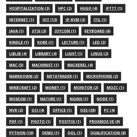
HOSPITALIZATION (3)
HPC (2)
HUGO (4)
IFTTT (1)
INTERNET (1)
IOT (13)
IP-KVM (3)
ITIL (1)
JAVA (1)
JITSI (3)
JOYCON (1)
KEYBOARD (6)
KINDLE (1)
KOBE (1)
LECTURE (1)
LED (2)
LIBLIB (4)
LIBRARY (4)
LIGHT (1)
LINUX (2)
MAC (5)
MACHINIST (1)
MACKEREL (4)
MARKDOWN (2)
METATRADER (1)
MICROPHONE (2)
MINECRAFT (2)
MONEY (1)
MONITOR (2)
MOZC (1)
MUSEUM (1)
NATURE (1)
NGINX (1)
NODE (1)
NVR (2)
OCI (4)
OFFICE (1)
OSS (39)
PC (4)
PDF (1)
PHOTO (1)
POSTFIX (1)
PROXMOX VE (9)
PYTHON (10)
QEMU (1)
QOL (1)
QUALIFICATION (8)