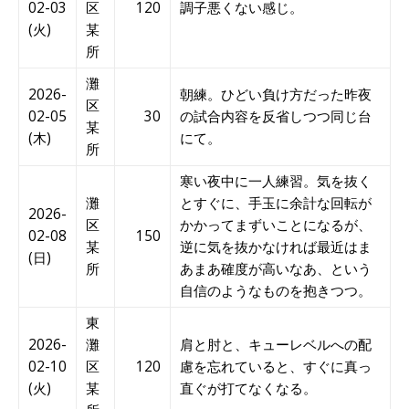
02-03
区
120
調子悪くない感じ。
(火)
某
所
灘
2026-
朝練。ひどい負け方だった昨夜
区
02-05
30
の試合内容を反省しつつ同じ台
某
(木)
にて。
所
寒い夜中に一人練習。気を抜く
灘
とすぐに、手玉に余計な回転が
2026-
区
かかってまずいことになるが、
02-08
150
某
逆に気を抜かなければ最近はま
(日)
所
あまあ確度が高いなあ、という
自信のようなものを抱きつつ。
東
2026-
灘
肩と肘と、キューレベルへの配
02-10
区
120
慮を忘れていると、すぐに真っ
(火)
某
直ぐが打てなくなる。