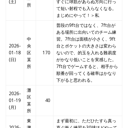
(土)
すぐに球筋があらぬ方向に行っ
所
て短い射程でも入らなくなる。
まじめにやって！＞私
普段の9ft台ではなく、7ft台が
ある場所に出向いてのチーム練
中
習。7ft台は面積が小さく、9ft
2026-
央
台とポケットの大きさは変わら
01-18
区
170
ないので、的玉を入れる難易度
(日)
某
がかなり低いことを実感した。
所
7ft台でゲームすると、相手から
順番が回ってくる確率はかなり
下がると思われる。
灘
2026-
区
01-19
40
某
(月)
所
東
まず最初に、ただひたすら真っ
2026-
灘
直ぐ衝く練習を30球ほどやって