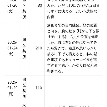
01-20
区
80
みた。ただし10回のうち1,2回ま
(火)
某
っすぐに決まる、という悲惨な
所
内容。
深夜までの合同練習。顔の位置
と向き、腕の動き (肘から下を振
り子にする)、右足の位置を修正
灘
2026-
した。特に右足の件はやってみ
区
01-24
210
たら驚きで、右足を思いっきり
某
(土)
後ろに下げて構えると、私の懸
所
念事項であるキューレベルが高
すぎる問題が、かなり自然と緩
和される。
灘
2026-
区
01-25
110
某
(日)
所
東