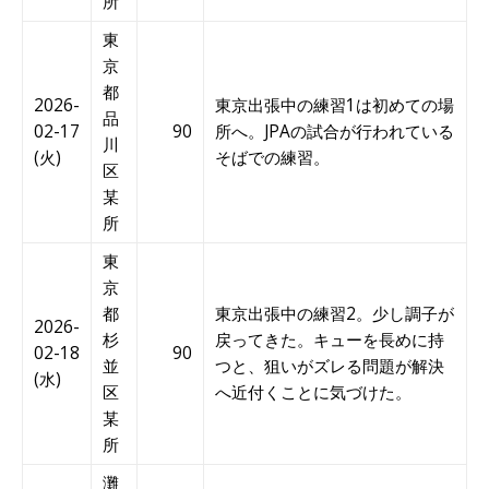
所
東
京
都
2026-
東京出張中の練習1は初めての場
品
02-17
90
所へ。JPAの試合が行われている
川
(火)
そばでの練習。
区
某
所
東
京
都
東京出張中の練習2。少し調子が
2026-
杉
戻ってきた。キューを長めに持
02-18
90
並
つと、狙いがズレる問題が解決
(水)
区
へ近付くことに気づけた。
某
所
灘