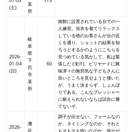
01-03
115
某
(土)
所
旅館に設置されている台での一
人練習。浴衣を着てリラックス
している他のお客さんが台の近
岐
くを通り、ショットの結果を知
阜
ろうとするかのようにこちらを
県
2026-
見つめている気がして、私は緊
下
01-04
60
張した (滝汗)。ビリヤードに興
呂
(日)
味津々の無邪気な子どもさんに
市
良いところを見せようと撞いた
某
が、うまく決まらず、しょんぼ
所
りである。こんなプレッシャー
に耐えられないならば試合に勝
てないぞ。
調子が出せない。フォームなの
灘
か、タイミングなのか、それと
2026-
区
もそもそも狙いなのか、何かが