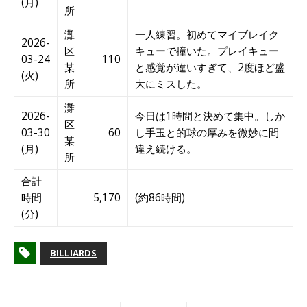
(月)
所
灘
一人練習。初めてマイブレイク
2026-
区
キューで撞いた。プレイキュー
03-24
110
某
と感覚が違いすぎて、2度ほど盛
(火)
所
大にミスした。
灘
2026-
今日は1時間と決めて集中。しか
区
03-30
60
し手玉と的球の厚みを微妙に間
某
(月)
違え続ける。
所
合計
時間
5,170
(約86時間)
(分)
BILLIARDS