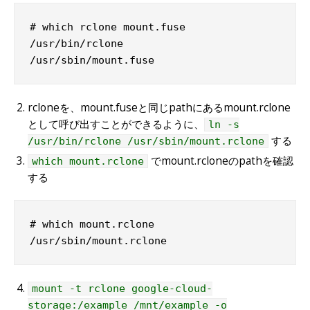
# which rclone mount.fuse

/usr/bin/rclone

/usr/sbin/mount.fuse
rcloneを、mount.fuseと同じpathにあるmount.rclone
として呼び出すことができるように、
ln -s
する
/usr/bin/rclone /usr/sbin/mount.rclone
でmount.rcloneのpathを確認
which mount.rclone
する
# which mount.rclone

/usr/sbin/mount.rclone
mount -t rclone google-cloud-
storage:/example /mnt/example -o