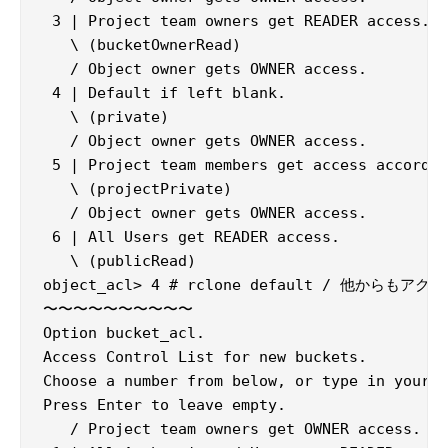
 3 | Project team owners get READER access.

   \ (bucketOwnerRead)

   / Object owner gets OWNER access.

 4 | Default if left blank.

   \ (private)

   / Object owner gets OWNER access.

 5 | Project team members get access accordin
   \ (projectPrivate)

   / Object owner gets OWNER access.

 6 | All Users get READER access.

   \ (publicRead)

object_acl> 4 # rclone default / 他から
〜〜〜〜〜〜〜〜〜〜

Option bucket_acl.

Access Control List for new buckets.

Choose a number from below, or type in your o
Press Enter to leave empty.

   / Project team owners get OWNER access.
