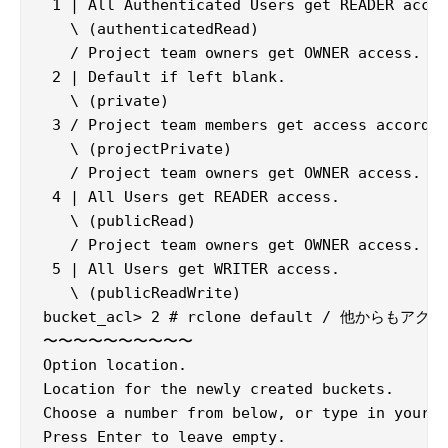
 1 | All Authenticated Users get READER acces
   \ (authenticatedRead)

   / Project team owners get OWNER access.

 2 | Default if left blank.

   \ (private)

 3 / Project team members get access accordin
   \ (projectPrivate)

   / Project team owners get OWNER access.

 4 | All Users get READER access.

   \ (publicRead)

   / Project team owners get OWNER access.

 5 | All Users get WRITER access.

   \ (publicReadWrite)

bucket_acl> 2 # rclone default / 他から
〜〜〜〜〜〜〜〜〜〜

Option location.

Location for the newly created buckets.

Choose a number from below, or type in your o
Press Enter to leave empty.
