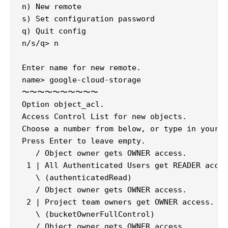
n) New remote

s) Set configuration password

q) Quit config

n/s/q> n

Enter name for new remote.

name> google-cloud-storage

〜〜〜〜〜〜〜〜〜〜

Option object_acl.

Access Control List for new objects.

Choose a number from below, or type in your o
Press Enter to leave empty.

   / Object owner gets OWNER access.

 1 | All Authenticated Users get READER acces
   \ (authenticatedRead)

   / Object owner gets OWNER access.

 2 | Project team owners get OWNER access.

   \ (bucketOwnerFullControl)

   / Object owner gets OWNER access.
