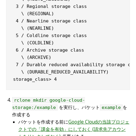
 3 / Regional storage class

   \ (REGIONAL)

 4 / Nearline storage class

   \ (NEARLINE)

 5 / Coldline storage class

   \ (COLDLINE)

 6 / Archive storage class

   \ (ARCHIVE)

 7 / Durable reduced availability storage cla
   \ (DURABLE_REDUCED_AVAILABILITY)

storage_class> 4
rclone mkdir google-cloud-
を実行し、バケット
を
storage:/example
example
作成する
バケットを作成する前に
Google Cloudの当該プロジェ
クトでの「課金を有効」にしておく (請求先アカウン