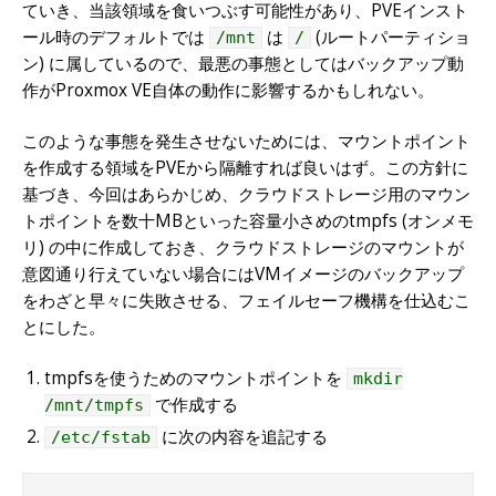
ていき、当該領域を食いつぶす可能性があり、PVEインスト
ール時のデフォルトでは
は
(ルートパーティショ
/mnt
/
ン) に属しているので、最悪の事態としてはバックアップ動
作がProxmox VE自体の動作に影響するかもしれない。
このような事態を発生させないためには、マウントポイント
を作成する領域をPVEから隔離すれば良いはず。この方針に
基づき、今回はあらかじめ、クラウドストレージ用のマウン
トポイントを数十MBといった容量小さめのtmpfs (オンメモ
リ) の中に作成しておき、クラウドストレージのマウントが
意図通り行えていない場合にはVMイメージのバックアップ
をわざと早々に失敗させる、フェイルセーフ機構を仕込むこ
とにした。
tmpfsを使うためのマウントポイントを
mkdir
で作成する
/mnt/tmpfs
に次の内容を追記する
/etc/fstab