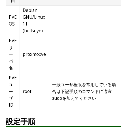
目
Debian
PVE
GNU/Linux
OS
11
(bullseye)
PVE
サ
ー
proxmoxve
バ
名
PVE
ユ
一般ユーザ権限を常用している場
ー
root
合は下記手順のコマンドに適宜
ザ
sudoを加えてください
ID
設定手順