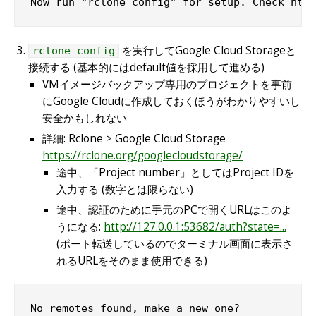
Now run "rclone config" for setup. Check http
を実行してGoogle Cloud Storageと
rclone config
接続する (基本的にはdefault値を採用して進める)
VMイメージバックアップ専用のプロジェクトを事前
にGoogle Cloudに作成しておくほうがわかりやすいし
安全かもしれない
詳細: Rclone > Google Cloud Storage
https://rclone.org/googlecloudstorage/
途中、「Project number」としてはProject IDを
入力する (数字とは限らない)
途中、認証のために手元のPCで開くURLはこのよ
うになる:
http://127.0.0.1:53682/auth?state=...
(ポート転送しているのでターミナル画面に表示さ
れるURLをそのまま使用できる)
No remotes found, make a new one?
