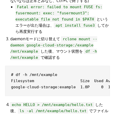
ないならば正常とみなし、Ctrl+Cで終了する)
Fatal error: failed to mount FUSE fs:
fusermount: exec: "fusermount3":
という
executable file not found in $PATH
エラーが出た場合は、
してか
apt install fuse3
ら再度実行する
daemonモードに切り替えて
rclone mount --
daemon google-cloud-storage:/example
した後、マウント状態を
/mnt/example
df -h
で確認する
/mnt/example
# df -h /mnt/example

Filesystem                    Size  Used Avai
google-cloud-storage:example  1.0P     0  1.0
した
echo HELLO > /mnt/example/hello.txt
後、
でファイル
ls -al /mnt/example/hello.txt