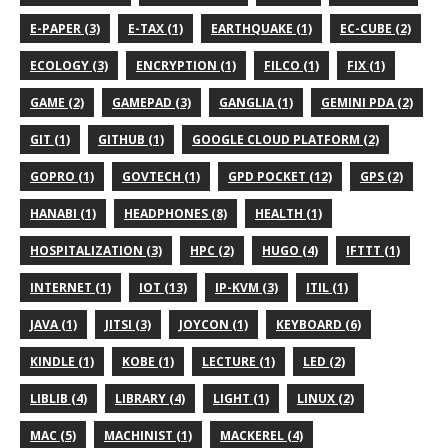
E-PAPER (3)
E-TAX (1)
EARTHQUAKE (1)
EC-CUBE (2)
ECOLOGY (3)
ENCRYPTION (1)
FILCO (1)
FIX (1)
GAME (2)
GAMEPAD (3)
GANGLIA (1)
GEMINI PDA (2)
GIT (1)
GITHUB (1)
GOOGLE CLOUD PLATFORM (2)
GOPRO (1)
GOVTECH (1)
GPD POCKET (12)
GPS (2)
HANABI (1)
HEADPHONES (8)
HEALTH (1)
HOSPITALIZATION (3)
HPC (2)
HUGO (4)
IFTTT (1)
INTERNET (1)
IOT (13)
IP-KVM (3)
ITIL (1)
JAVA (1)
JITSI (3)
JOYCON (1)
KEYBOARD (6)
KINDLE (1)
KOBE (1)
LECTURE (1)
LED (2)
LIBLIB (4)
LIBRARY (4)
LIGHT (1)
LINUX (2)
MAC (5)
MACHINIST (1)
MACKEREL (4)