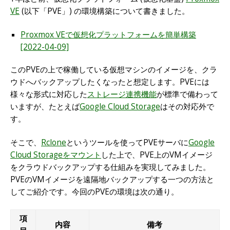
VE
(以下「PVE」) の環境構築について書きました。
Proxmox VEで仮想化プラットフォームを簡単構築
[2022-04-09]
このPVEの上で稼働している仮想マシンのイメージを、クラ
ウドへバックアップしたくなったと想定します。PVEには
様々な形式に対応した
ストレージ連携機能
が標準で備わって
いますが、たとえば
Google Cloud Storage
はその対応外で
す。
そこで、
Rclone
というツールを使ってPVEサーバに
Google
Cloud Storageをマウント
した上で、PVE上のVMイメージ
をクラウドバックアップする仕組みを実現してみました。
PVEのVMイメージを遠隔地バックアップする一つの方法と
してご紹介です。今回のPVEの環境は次の通り。
項
内容
備考