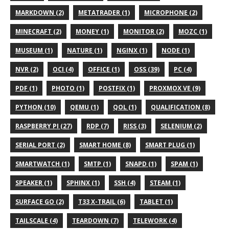
MARKDOWN (2)
METATRADER (1)
MICROPHONE (2)
MINECRAFT (2)
MONEY (1)
MONITOR (2)
MOZC (1)
MUSEUM (1)
NATURE (1)
NGINX (1)
NODE (1)
NVR (2)
OCI (4)
OFFICE (1)
OSS (39)
PC (4)
PDF (1)
PHOTO (1)
POSTFIX (1)
PROXMOX VE (9)
PYTHON (10)
QEMU (1)
QOL (1)
QUALIFICATION (8)
RASPBERRY PI (27)
RDP (7)
RISS (3)
SELENIUM (2)
SERIAL PORT (2)
SMART HOME (8)
SMART PLUG (1)
SMARTWATCH (1)
SMTP (1)
SNAPD (1)
SPAM (1)
SPEAKER (1)
SPHINX (1)
SSH (4)
STEAM (1)
SURFACE GO (2)
T33 X-TRAIL (6)
TABLET (1)
TAILSCALE (4)
TEARDOWN (7)
TELEWORK (4)