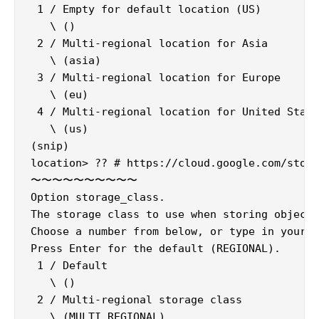
 1 / Empty for default location (US)

   \ ()

 2 / Multi-regional location for Asia

   \ (asia)

 3 / Multi-regional location for Europe

   \ (eu)

 4 / Multi-regional location for United State
   \ (us)

(snip)

location> ?? # https://cloud.google.com
〜〜〜〜〜〜〜〜〜〜

Option storage_class.

The storage class to use when storing objects
Choose a number from below, or type in your o
Press Enter for the default (REGIONAL).

 1 / Default

   \ ()

 2 / Multi-regional storage class

   \ (MULTI_REGIONAL)
