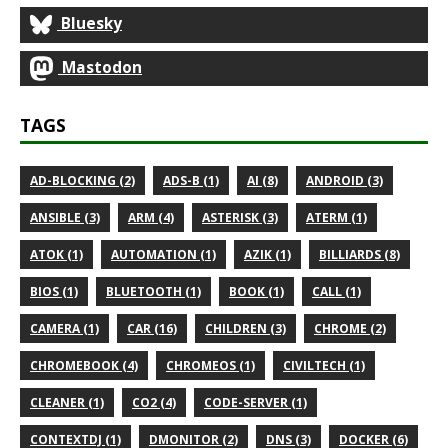
Bluesky
Mastodon
TAGS
AD-BLOCKING (2)
ADS-B (1)
AI (8)
ANDROID (3)
ANSIBLE (3)
ARM (4)
ASTERISK (3)
ATERM (1)
ATOK (1)
AUTOMATION (1)
AZIK (1)
BILLIARDS (8)
BIOS (1)
BLUETOOTH (1)
BOOK (1)
CALL (1)
CAMERA (1)
CAR (16)
CHILDREN (3)
CHROME (2)
CHROMEBOOK (4)
CHROMEOS (1)
CIVILTECH (1)
CLEANER (1)
CO2 (4)
CODE-SERVER (1)
CONTEXTDJ (1)
DMONITOR (2)
DNS (3)
DOCKER (6)