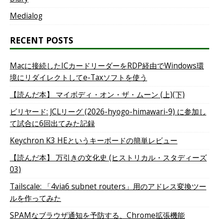
Medialog
RECENT POSTS
Macに接続したICカードリーダーをRDP経由でWindows環
境にリダイレクトしてe-Taxソフトを使う
【読んだ本】 マイボディ・オン・ザ・ムーン (上)(下)
ビリヤード: JCLリーグ (2026-hyogo-himawari-9) に参加し
て試合に6回出てみた記録
Keychron K3 HEというキーボードの簡単レビュー
【読んだ本】 万引きの文化史 (ヒストリカル・スタディーズ
03)
Tailscale: 「4via6 subnet routers」用のアドレス変換ツー
ルを作ってみた
SPAMなブラウザ通知を予防する、Chrome拡張機能