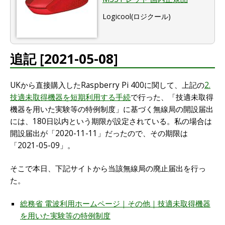
Logicool(ロジクール)
追記 [2021-05-08]
UKから直接購入したRaspberry Pi 400に関して、上記の
2.
技適未取得機器を短期利用する手続
で行った、「技適未取得
機器を用いた実験等の特例制度」に基づく無線局の開設届出
には、180日以内という期限が設定されている。私の場合は
開設届出が「2020-11-11」だったので、その期限は
「2021-05-09」。
そこで本日、下記サイトから当該無線局の廃止届出を行っ
た。
総務省 電波利用ホームページ｜その他｜技適未取得機器
を用いた実験等の特例制度