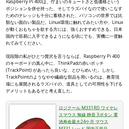
Raspberry Pi 400は、佇まいのキュートさと低価格という
ポジションを併せ持った、そしてラズパイなので使いこなす
ためのナレッジも十分に蓄積された、パソコンの世界では比
類ない面白い製品だ。Linux環境に触れてみたい方や、Linux
が動くおもちゃを欲する方には、強くおすすめできる。日本
国内で容易に入手できるようになる頃にでも、実機に一度触
れてみてください。
現段階の私がひとつ贅沢を言うならば、Raspberry Pi 400
のキーボードの真ん中に、ThinkPadの赤いポッチ
(TrackPoint) があったら良いな、とひらめいた。しかし
TrackPointのようなやや繊細な部品を用いるのは、教育現
場にも展開されるラズパイの、道具としての可用性を下げる
デメリットもあるぞと考え直した。
ロジクール M331RD ワイヤレ
スマウス 無線 静音 3ボタン 電
池寿命最大24ケ月 マウス
M331 レッド 国内正規品