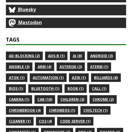
Bluesky
Mastodon
TAGS
AD-BLOCKING (2)
ADS-B (1)
AI (8)
ANDROID (3)
ANSIBLE (3)
ARM (4)
ASTERISK (3)
ATERM (1)
ATOK (1)
AUTOMATION (1)
AZIK (1)
BILLIARDS (8)
BIOS (1)
BLUETOOTH (1)
BOOK (1)
CALL (1)
CAMERA (1)
CAR (16)
CHILDREN (3)
CHROME (2)
CHROMEBOOK (4)
CHROMEOS (1)
CIVILTECH (1)
CLEANER (1)
CO2 (4)
CODE-SERVER (1)