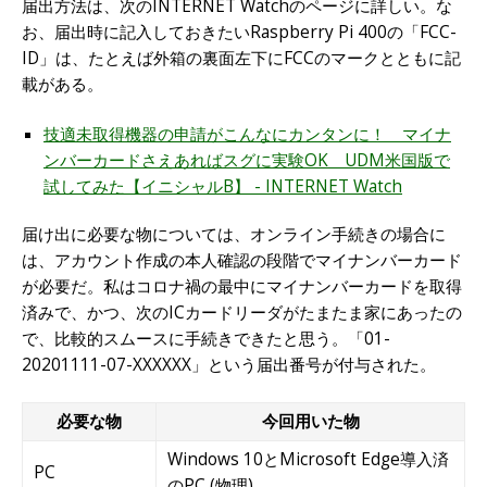
届出方法は、次のINTERNET Watchのページに詳しい。な
お、届出時に記入しておきたいRaspberry Pi 400の「FCC-
ID」は、たとえば外箱の裏面左下にFCCのマークとともに記
載がある。
技適未取得機器の申請がこんなにカンタンに！ マイナ
ンバーカードさえあればスグに実験OK UDM米国版で
試してみた【イニシャルB】 - INTERNET Watch
届け出に必要な物については、オンライン手続きの場合に
は、アカウント作成の本人確認の段階でマイナンバーカード
が必要だ。私はコロナ禍の最中にマイナンバーカードを取得
済みで、かつ、次のICカードリーダがたまたま家にあったの
で、比較的スムースに手続きできたと思う。「01-
20201111-07-XXXXXX」という届出番号が付与された。
必要な物
今回用いた物
Windows 10とMicrosoft Edge導入済
PC
のPC (物理)