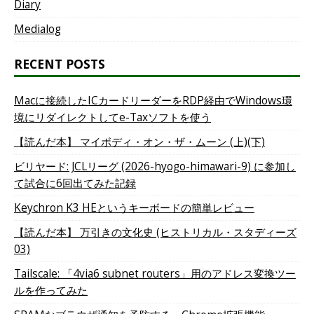
Diary
Medialog
RECENT POSTS
Macに接続したICカードリーダーをRDP経由でWindows環
境にリダイレクトしてe-Taxソフトを使う
【読んだ本】 マイボディ・オン・ザ・ムーン (上)(下)
ビリヤード: JCLリーグ (2026-hyogo-himawari-9) に参加し
て試合に6回出てみた記録
Keychron K3 HEというキーボードの簡単レビュー
【読んだ本】 万引きの文化史 (ヒストリカル・スタディーズ
03)
Tailscale: 「4via6 subnet routers」用のアドレス変換ツー
ルを作ってみた