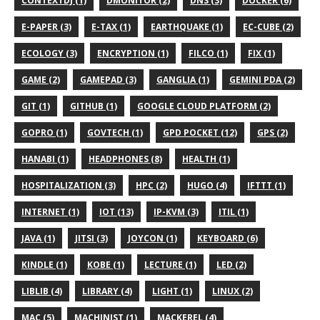
CONTEXTDJ (1)
DMONITOR (2)
DNS (3)
DOCKER (6)
E-PAPER (3)
E-TAX (1)
EARTHQUAKE (1)
EC-CUBE (2)
ECOLOGY (3)
ENCRYPTION (1)
FILCO (1)
FIX (1)
GAME (2)
GAMEPAD (3)
GANGLIA (1)
GEMINI PDA (2)
GIT (1)
GITHUB (1)
GOOGLE CLOUD PLATFORM (2)
GOPRO (1)
GOVTECH (1)
GPD POCKET (12)
GPS (2)
HANABI (1)
HEADPHONES (8)
HEALTH (1)
HOSPITALIZATION (3)
HPC (2)
HUGO (4)
IFTTT (1)
INTERNET (1)
IOT (13)
IP-KVM (3)
ITIL (1)
JAVA (1)
JITSI (3)
JOYCON (1)
KEYBOARD (6)
KINDLE (1)
KOBE (1)
LECTURE (1)
LED (2)
LIBLIB (4)
LIBRARY (4)
LIGHT (1)
LINUX (2)
MAC (5)
MACHINIST (1)
MACKEREL (4)