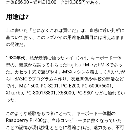
本体£66.90＋送料£10.00＝合計9,385円である。
用途は?
上に書いた「とにかくこれは買いだ」は、直感に近い判断に
基づいており、このラズパイの用途を真面目には考えぬまま
の発注だ。
1980年代、私が最初に触ったマイコンは、キーボード一体
型の、親戚から譲ってもらったFujitsu FM-7とFM-8であっ
た。カセット式で遊びやすいMSXマシンを羨ましく思いなが
らF-BASICでプログラムを作り、友達関係や学校の部活など
では、MZ-1500, PC-8201, PC-E200, PC-6000/6601,
X1turbo, PC-8001/8801, X68000, PC-9801などに触れてい
った。
このような経験をもつ者にとって、キーボード一体型の
Raspberry Pi 400は、当時コンピュータに熱くなっていた
ことの記憶が現代技術とともに凝縮された、魅力ある、不可