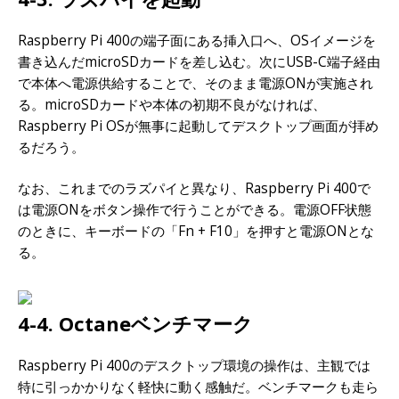
Raspberry Pi 400の端子面にある挿入口へ、OSイメージを
書き込んだmicroSDカードを差し込む。次にUSB-C端子経由
で本体へ電源供給することで、そのまま電源ONが実施され
る。microSDカードや本体の初期不良がなければ、
Raspberry Pi OSが無事に起動してデスクトップ画面が拝め
るだろう。
なお、これまでのラズパイと異なり、Raspberry Pi 400で
は電源ONをボタン操作で行うことができる。電源OFF状態
のときに、キーボードの「Fn + F10」を押すと電源ONとな
る。
4-4. Octaneベンチマーク
Raspberry Pi 400のデスクトップ環境の操作は、主観では
特に引っかかりなく軽快に動く感触だ。ベンチマークも走ら