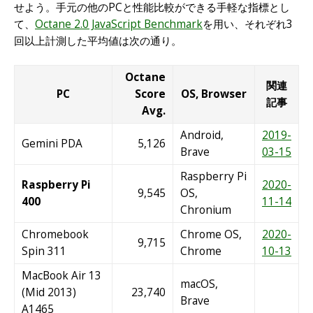
せよう。手元の他のPCと性能比較ができる手軽な指標とし
て、
Octane 2.0 JavaScript Benchmark
を用い、それぞれ3
回以上計測した平均値は次の通り。
Octane
関連
PC
Score
OS, Browser
記事
Avg.
Android,
2019-
Gemini PDA
5,126
Brave
03-15
Raspberry Pi
Raspberry Pi
2020-
9,545
OS,
400
11-14
Chronium
Chromebook
Chrome OS,
2020-
9,715
Spin 311
Chrome
10-13
MacBook Air 13
macOS,
(Mid 2013)
23,740
Brave
A1465