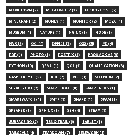
MARKDOWN (2)
METATRADER (1)
MICROPHONE (2)
MINECRAFT (2)
MONEY (1)
MONITOR (2)
MOZC (1)
MUSEUM (1)
NATURE (1)
NGINX (1)
NODE (1)
NVR (2)
OCI (4)
OFFICE (1)
OSS (39)
PC (4)
PDF (1)
PHOTO (1)
POSTFIX (1)
PROXMOX VE (9)
PYTHON (10)
QEMU (1)
QOL (1)
QUALIFICATION (8)
RASPBERRY PI (27)
RDP (7)
RISS (3)
SELENIUM (2)
SERIAL PORT (2)
SMART HOME (8)
SMART PLUG (1)
SMARTWATCH (1)
SMTP (1)
SNAPD (1)
SPAM (1)
SPEAKER (1)
SPHINX (1)
SSH (4)
STEAM (1)
SURFACE GO (2)
T33 X-TRAIL (6)
TABLET (1)
TAILSCALE (4)
TEARDOWN (7)
TELEWORK (4)